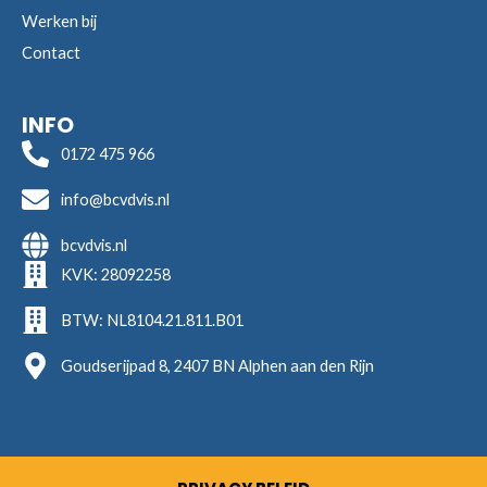
Werken bij
Contact
INFO
0172 475 966
info@bcvdvis.nl
bcvdvis.nl
KVK: 28092258
BTW: NL8104.21.811.B01
Goudserijpad 8, 2407 BN Alphen aan den Rijn