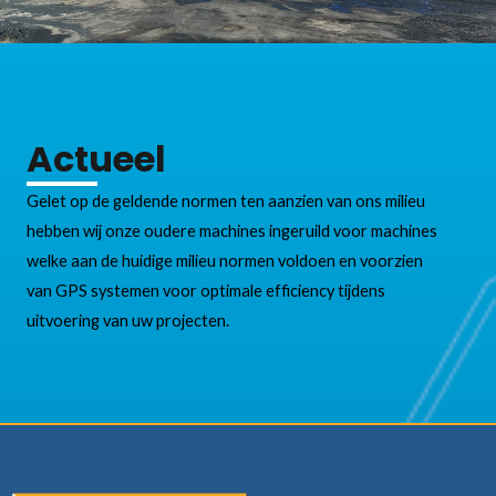
Actueel
Gelet op de geldende normen ten aanzien van ons milieu
hebben wij onze oudere machines ingeruild voor machines
welke aan de huidige milieu normen voldoen en voorzien
van GPS systemen voor optimale efficiency tijdens
uitvoering van uw projecten.