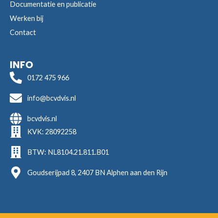
Documentatie en publicatie
Werken bij
Contact
INFO
0172 475 966
info@bcvdvis.nl
bcvdvis.nl
KVK: 28092258
BTW: NL8104.21.811.B01
Goudserijpad 8, 2407 BN Alphen aan den Rijn