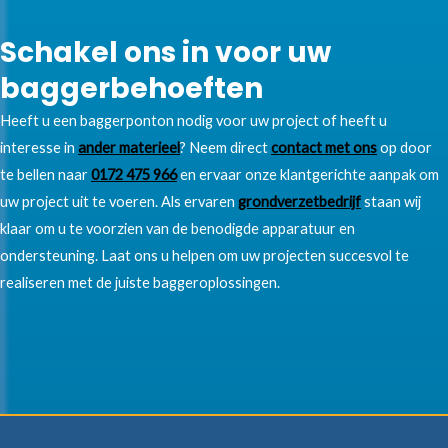
Schakel ons in voor uw
baggerbehoeften
Heeft u een baggerponton nodig voor uw project of heeft u
interesse in
ander materieel
? Neem direct
contact met ons
op door
te bellen naar
0172 475 966
en ervaar onze klantgerichte aanpak om
uw project uit te voeren. Als ervaren
grondverzetbedrijf
staan wij
klaar om u te voorzien van de benodigde apparatuur en
ondersteuning. Laat ons u helpen om uw projecten succesvol te
realiseren met de juiste baggeroplossingen.