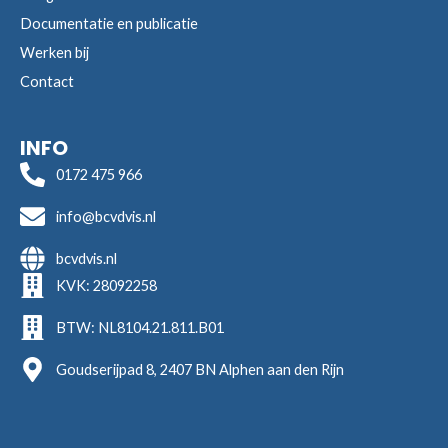
Documentatie en publicatie
Werken bij
Contact
INFO
0172 475 966
info@bcvdvis.nl
bcvdvis.nl
KVK: 28092258
BTW: NL8104.21.811.B01
Goudserijpad 8, 2407 BN Alphen aan den Rijn