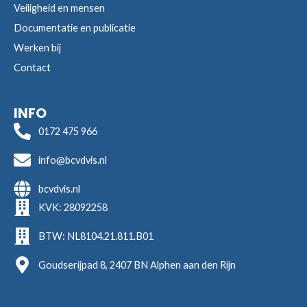
Veiligheid en mensen
Documentatie en publicatie
Werken bij
Contact
INFO
0172 475 966
info@bcvdvis.nl
bcvdvis.nl
KVK: 28092258
BTW: NL8104.21.811.B01
Goudserijpad 8, 2407 BN Alphen aan den Rijn